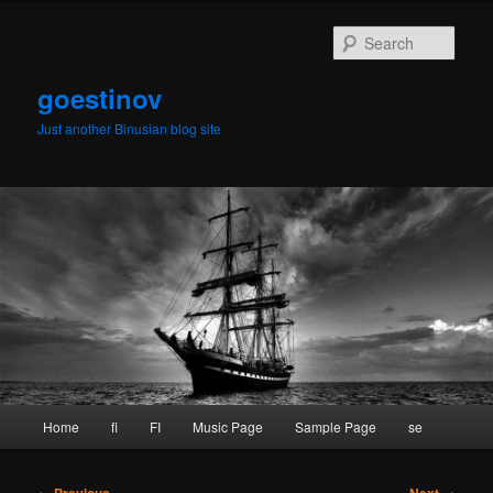
Skip
to
Sear
primary
content
goestinov
Just another Binusian blog site
Main
Home
fi
FI
Music Page
Sample Page
se
menu
Post
←
Previous
Next
→