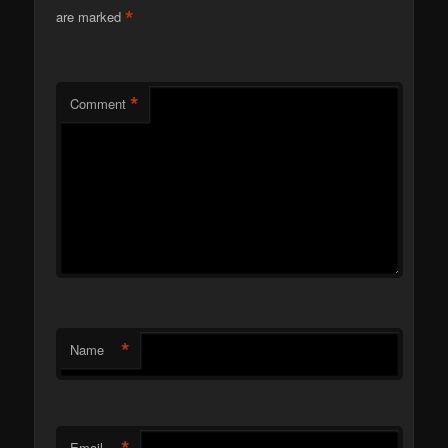
*
are marked
*
Comment
*
Name
Email