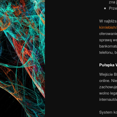
zna 
Prze
W najbliż
kimlebish/a
oferowani
sprawą we
bankomata
telefonu,
Pułapka W
Wejście B
online. N
zachowuje
wolno lega
internautó
System ko