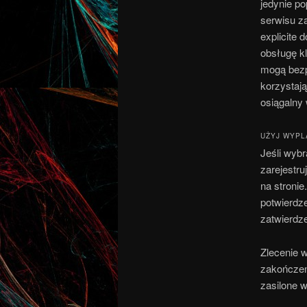
jedynie p
serwisu z
explicite
obsługę kl
mogą bezp
korzystaj
osiągalny
UŻYJ WYPL
Jeśli wybr
zarejestru
na stronie
potwierdz
zatwierdze
Zlecenie w
zakończen
zasilone w