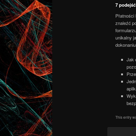
7 podejść
Płatności
znaleźć po
formularzu
unikalny j
dokonaniu 
Jak 
pozo
Prze
Jedn
apli
Wyko
bezp
This entry w