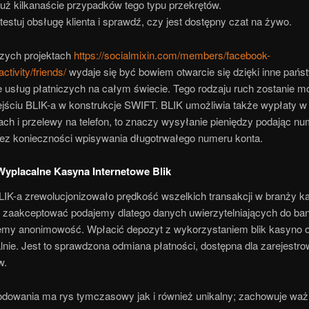
już kilkanaście przypadków tego typu przekrętów.
testuj obsługę klienta i sprawdź, czy jest dostępny czat na żywo.
szych projektach
https://socialmixin.com/members/facebook-
ctivity/friends/
wydaje się być bowiem otwarcie się dzięki inne państ
e usług płatniczych na całym świecie. Tego rodzaju ruch zostanie m
jściu BLIK-a w konstrukcje SWIFT. BLIK umożliwia także wypłaty w
ch i przelewy na telefon, to znaczy wysyłanie pieniędzy podając nu
 bez konieczności wpisywania długotrwałego numeru konta.
yplacalne Kasyna Internetowe Blik
LIK-a zrewolucjonizowało prędkość wszelkich transakcji w branży k
ie zaakceptować podajemy dlatego danych uwierzytelniających do ban
my anonimowość. Wpłacić depozyt z wykorzystaniem blik kasyno o
lnie. Jest to sprawdzona odmiana płatności, dostępna dla zarejestr
w.
dowania ma rys tymczasowy jak i również unikalny; zachowuje wa