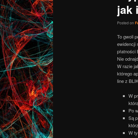
jak 
Posted on
F
To gwoli p
ewidencji 
płatności 
Nie odnaj
W razie j
którego ap
line z BLI
W pr
któr
Po w
Są p
któr
W ty