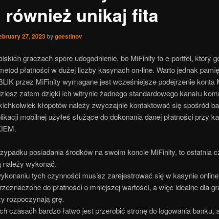
i również unikaj fita
ebruary 27, 2023
by
goestinov
olskich graczach spore udogodnienie, bo MiFinity to e-portfel, który g
metod płatności w dużej liczby kasynach on-line. Warto jednak pamię
BLIK przez MiFinity wymagane jest wcześniejsze podejrzenie konta M
dziesz zatem dzięki ich witrynie żadnego standardowego kanału komu
akichkolwiek kłopotów należy zwyczajnie kontaktować się spośród b
likacji mobilnej użyłeś służące do dokonania danej płatności przy k
KIEM.
zypadku posiadania środków na swoim koncie MiFinity, to ostatnia 
ą należy wykonać.
ykonaniu tych czynności musisz zarejestrować się w kasynie online
rzeznaczone do płatności o mniejszej wartości, a więc idealne dla gr
zy rozpoczynają grę.
ch czasach bardzo łatwo jest przerobić stronę do logowania banku, a