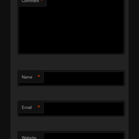
*
Comment
*
Name
*
Email
Website