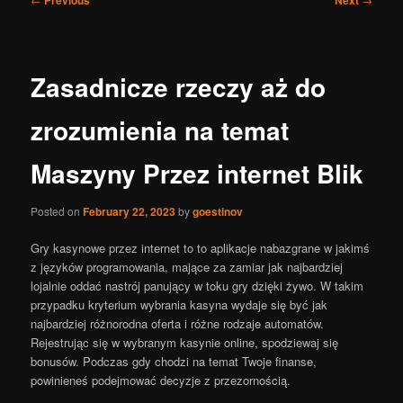
navigation
Zasadnicze rzeczy aż do
zrozumienia na temat
Maszyny Przez internet Blik
Posted on
February 22, 2023
by
goestinov
Gry kasynowe przez internet to to aplikacje nabazgrane w jakimś
z języków programowania, mające za zamiar jak najbardziej
lojalnie oddać nastrój panujący w toku gry dzięki żywo. W takim
przypadku kryterium wybrania kasyna wydaje się być jak
najbardziej różnorodna oferta i różne rodzaje automatów.
Rejestrując się w wybranym kasynie online, spodziewaj się
bonusów. Podczas gdy chodzi na temat Twoje finanse,
powinieneś podejmować decyzje z przezornością.